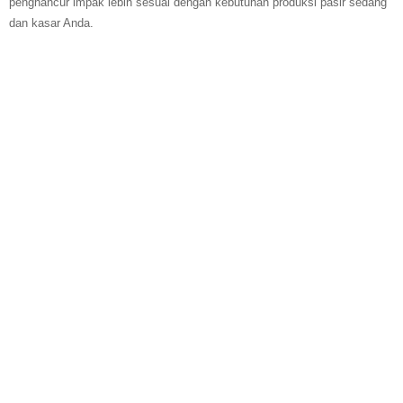
penghancur impak lebih sesuai dengan kebutuhan produksi pasir sedang
dan kasar Anda.