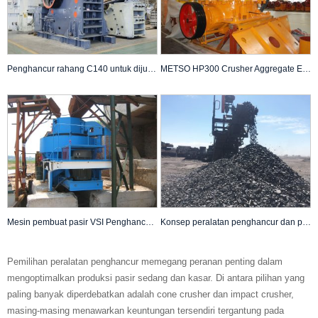
Penghancur rahang C140 untuk dijual Penghancur C140
METSO HP300 Crusher Aggregate Equipment for Sale
Mesin pembuat pasir VSI Penghancur VSI untuk penggalian
Konsep peralatan penghancur dan penyaringan penambangan baru Stasiun penghancur penambangan FIT
Pemilihan peralatan penghancur memegang peranan penting dalam
mengoptimalkan produksi pasir sedang dan kasar. Di antara pilihan yang
paling banyak diperdebatkan adalah cone crusher dan impact crusher,
masing-masing menawarkan keuntungan tersendiri tergantung pada