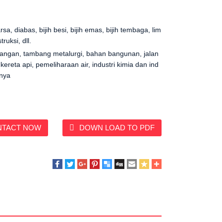
sa, diabas, bijih besi, bijih emas, bijih tembaga, lim
ruksi, dll.
angan, tambang metalurgi, bahan bangunan, jalan
 kereta api, pemeliharaan air, industri kimia dan ind
nnya
H
NTACT NOW
DOWN LOAD TO PDF