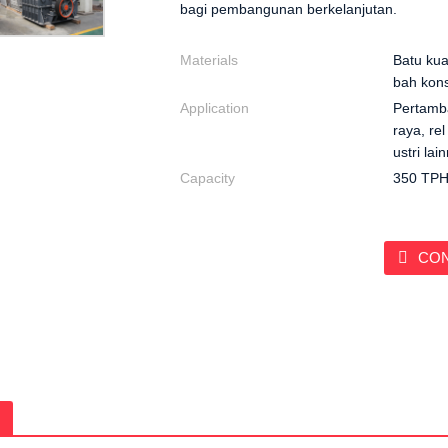
bagi pembangunan berkelanjutan.
Materials
Batu kuar
bah konst
Application
Pertamb
raya, rel
ustri lai
Capacity
350 TP
CO