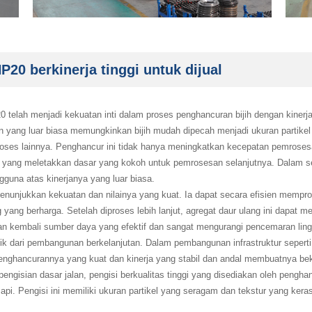
20 berkinerja tinggi untuk dijual
telah menjadi kekuatan inti dalam proses penghancuran bijih dengan kinerjan
n yang luar biasa memungkinkan bijih mudah dipecah menjadi ukuran partike
oses lainnya. Penghancur ini tidak hanya meningkatkan kecepatan pemrosesan
ten, yang meletakkan dasar yang kokoh untuk pemrosesan selanjutnya. Dal
guna atas kinerjanya yang luar biasa.
nunjukkan kekuatan dan nilainya yang kuat. Ia dapat secara efisien mempros
 yang berharga. Setelah diproses lebih lanjut, agregat daur ulang ini dapat 
aan kembali sumber daya yang efektif dan sangat mengurangi pencemaran lin
ik dari pembangunan berkelanjutan. Dalam pembangunan infrastruktur seperti 
ghancurannya yang kuat dan kinerja yang stabil dan andal membuatnya bek
pengisian dasar jalan, pengisi berkualitas tinggi yang disediakan oleh pen
a api. Pengisi ini memiliki ukuran partikel yang seragam dan tekstur yang ke