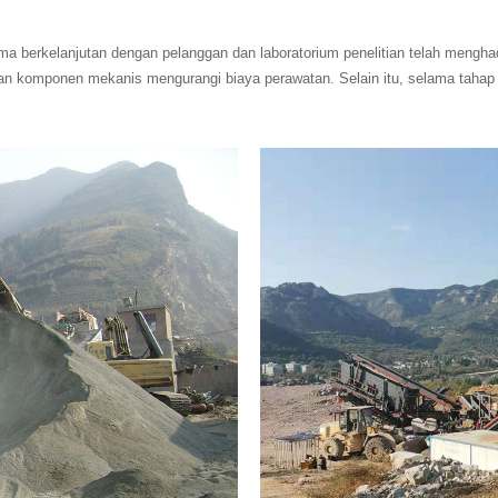
 berkelanjutan dengan pelanggan dan laboratorium penelitian telah menghad
 komponen mekanis mengurangi biaya perawatan. Selain itu, selama tahap pe