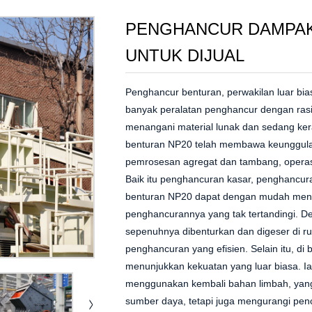
PENGHANCUR DAMPAK 
UNTUK DIJUAL
Penghancur benturan, perwakilan luar bia
banyak peralatan penghancur dengan rasi
menangani material lunak dan sedang ker
benturan NP20 telah membawa keunggula
pemrosesan agregat dan tambang, operas
Baik itu penghancuran kasar, penghancu
benturan NP20 dapat dengan mudah menga
penghancurannya yang tak tertandingi. D
sepenuhnya dibenturkan dan digeser di r
penghancuran yang efisien. Selain itu, d
menunjukkan kekuatan yang luar biasa. I
menggunakan kembali bahan limbah, yang
sumber daya, tetapi juga mengurangi penc