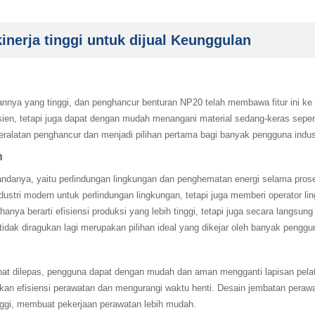
nerja tinggi untuk dijual Keunggulan
nnya yang tinggi, dan penghancur benturan NP20 telah membawa fitur ini ke t
isien, tetapi juga dapat dengan mudah menangani material sedang-keras seper
ralatan penghancur dan menjadi pilihan pertama bagi banyak pengguna indust
 ‌
anya, yaitu perlindungan lingkungan dan penghematan energi selama prose
dustri modern untuk perlindungan lingkungan, tetapi juga memberi operator l
hanya berarti efisiensi produksi yang lebih tinggi, tetapi juga secara lang
tidak diragukan lagi merupakan pilihan ideal yang dikejar oleh banyak penggun
t dilepas, pengguna dapat dengan mudah dan aman mengganti lapisan pelat b
tkan efisiensi perawatan dan mengurangi waktu henti. Desain jembatan pera
inggi, membuat pekerjaan perawatan lebih mudah.