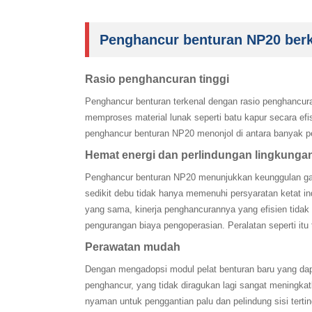
Penghancur benturan NP20 berki
Rasio penghancuran tinggi ‌
Penghancur benturan terkenal dengan rasio penghancura
memproses material lunak seperti batu kapur secara ef
penghancur benturan NP20 menonjol di antara banyak pe
Hemat energi dan perlindungan lingkungan
Penghancur benturan NP20 menunjukkan keunggulan gand
sedikit debu tidak hanya memenuhi persyaratan ketat in
yang sama, kinerja penghancurannya yang efisien tidak 
pengurangan biaya pengoperasian. Peralatan seperti itu 
‌Perawatan mudah ‌
Dengan mengadopsi modul pelat benturan baru yang dapa
penghancur, yang tidak diragukan lagi sangat meningka
nyaman untuk penggantian palu dan pelindung sisi tert