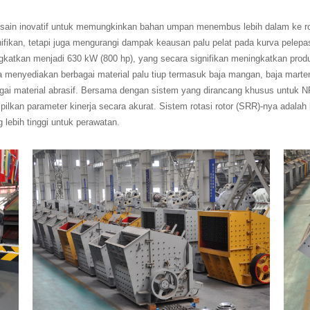
n inovatif untuk memungkinkan bahan umpan menembus lebih dalam ke rotor
ifikan, tetapi juga mengurangi dampak keausan palu pelat pada kurva pelepa
tingkatkan menjadi 630 kW (800 hp), yang secara signifikan meningkatkan p
 menyediakan berbagai material palu tiup termasuk baja mangan, baja martens
ai material abrasif. Bersama dengan sistem yang dirancang khusus untuk NP2
kan parameter kinerja secara akurat. Sistem rotasi rotor (SRR)-nya adalah
lebih tinggi untuk perawatan.